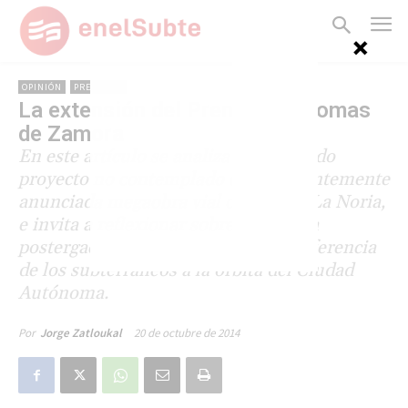
OPINIÓN
PREMETRO
La extensión del Premetro a Lomas
de Zamora
En este artículo se analiza un anhelado
proyecto no contemplado en la recientemente
anunciada megaobra vial de Puente La Noria,
e invita a reflexionar sobre su injusta
postergación en el marco de la transferencia
de los subterráneos a la orbita del Ciudad
Autónoma.
20 de octubre de 2014
Por
Jorge Zatloukal