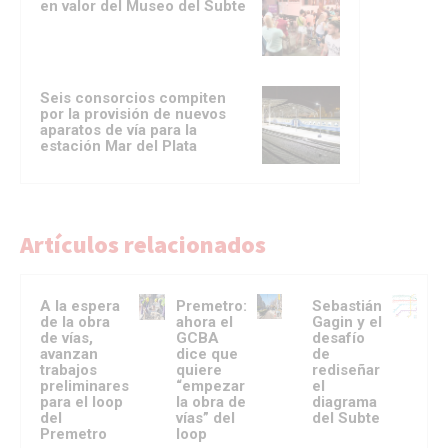
en valor del Museo del Subte
Seis consorcios compiten
por la provisión de nuevos
aparatos de vía para la
estación Mar del Plata
Artículos relacionados
A la espera
Premetro:
Sebastián
de la obra
ahora el
Gagin y el
de vías,
GCBA
desafío
avanzan
dice que
de
trabajos
quiere
rediseñar
preliminares
“empezar
el
para el loop
la obra de
diagrama
del
vías” del
del Subte
Premetro
loop