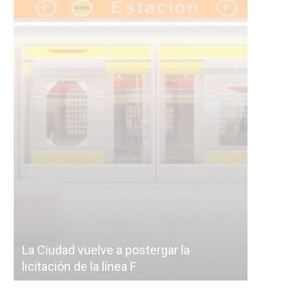
Subterrán
a
cáscara v
La Ciudad vuelve a postergar la
correr a 
licitación de la línea F
del Subte