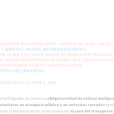
ABSURDOS HASTA PARA ESTO. CONTROL DE AFORO HECHO
 ??
@METRO_MADRID
@SUFRIDORESMETRO
OR DEJEN A LA GENTE LLEGAR EN HORA A SUS TRABAJOS,
E TENERLOS RETENIDOS EL TIEMPO QUE LES DA LA GANA
ENCONTRARSE ANDÉN Y VAGONES LLENOS.
ITTER.COM/5KIL936VRA
(@MIRIALEGRIA)
JUNE 3, 2020
aclaró Aguado, se suma a la
obligatoriedad de utilizar barbijos
tectoras en el espacio público y en entornos cerrados
dond
izar la distancia social, como podría ser
el caso del transporte 