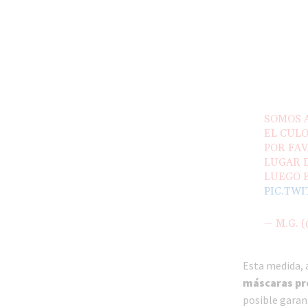
SOMOS 
EL CULO
POR FAV
LUGAR D
LUEGO 
PIC.TW
— M.G. 
Esta medida, 
máscaras pro
posible garant