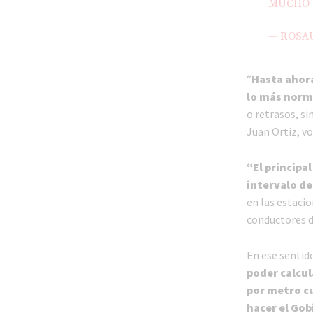
MUCHO
— ROSA
“
Hasta ahora
lo más norm
o retrasos, s
Juan Ortiz, vo
“El principa
intervalo de
en las estacio
conductores d
En ese sentid
poder calcul
por metro c
hacer el Gob