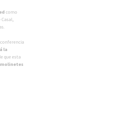
red
como
 Casal,
as.
 conferencia
á la
de que esta
 molinetes