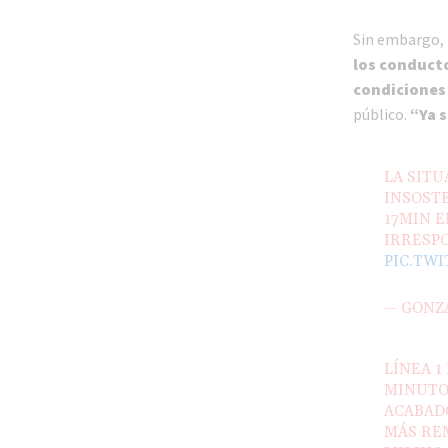
Sin embargo,
los conducto
condicione
público.
“Ya 
LA SIT
INSOSTE
17MIN 
IRRESP
PIC.TW
— GONZ
LÍNEA 1
MINUTO
ACABAD
MÁS REM