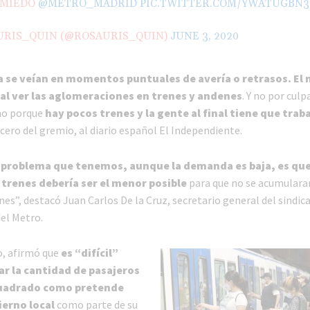
 MIEDO
@METRO_MADRID
PIC.TWITTER.COM/YWATUGBN
URIS_QUIN (@ROSAURIS_QUIN)
JUNE 3, 2020
 se veían en momentos puntuales de avería o retrasos.
El 
al ver las aglomeraciones en trenes y andenes
. Y no por culp
ino porque
hay pocos trenes y la gente al final tiene que trab
cero del gremio, al diario español El Independiente.
l problema que tenemos, aunque la demanda es baja, es que
 trenes debería ser el menor posible
para que no se acumulara
nes”, destacó Juan Carlos De la Cruz, secretario general del sindic
el Metro.
o, afirmó que
es “difícil”
ar la cantidad de pasajeros
uadrado como pretende
ierno local
como parte de su