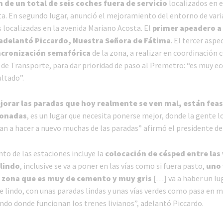
 de un total de seis coches fuera de servicio
localizados en e
a. En segundo lugar, anunció el mejoramiento del entorno de vari
 localizadas en la avenida Mariano Acosta. El
primer apeadero a 
 adelantó Piccardo, Nuestra Señora de Fátima
. El tercer aspe
ncronización semafórica
de la zona, a realizar en coordinación c
 de Transporte, para dar prioridad de paso al Premetro: “es muy e
ltado”.
orar las paradas que hoy realmente se ven mal, están feas
onadas
, es un lugar que necesita ponerse mejor, donde la gente lo
an a hacer a nuevo muchas de las paradas” afirmó el presidente de 
to de las estaciones incluye la
colocación de césped entre las 
lindo
, inclusive se va a poner en las vías como si fuera pasto,
uno 
a zona que es muy de cemento y muy gris
[…] va a haber un lu
 lindo, con unas paradas lindas y unas vías verdes como pasa en 
ndo donde funcionan los trenes livianos”, adelantó Piccardo.