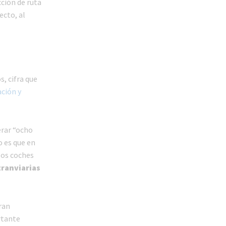
cción de ruta
ecto, al
, cifra que
ción y
erar “ocho
o es que en
los coches
tranviarias
ran
rtante