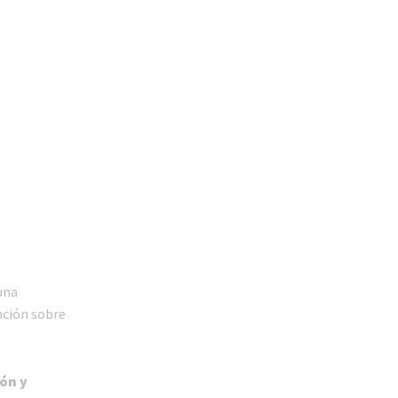
una
nción sobre
ón y