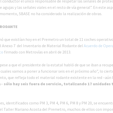
el conductor el único responsable de respetar las señales de prote
e agujas y las señales viales en el resto de vía general”. En este asp
momento, SBASE no ha considerado la realización de obras.
L RODANTE
ó que existían hoy en el Premetro un total de 11 coches operativos
el Anexo 7 del Inventario de Material Rodante del
Acuerdo de Opera
to
firmado con Metrovías en abril de 2013.
ese a que el presidente de la estatal habló de que se iban a recup
 cuales vamos a poner a funcionar seis en el próximo año”, lo ciert
to, que refleja todo el material rodante existente en la red –aún 
s–
sólo hay seis fuera de servicio, totalizando 17 unidades 
hes, identificados como PM 3, PM 4, PM 6, PM 8 y PM 20, se encuent
el Taller Mariano Acosta del Premetro, muchos de ellos con impo