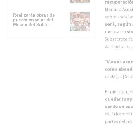
recuperación
Mariano Acost
Realizarán obras de
sobre todo las
puesta en valor del
será, según
Museo del Subte
mejorar la
si
Subsecretaría
da mucho resu
“
Vamos a mej
como aband
cuide […] Se v
El mejoramien
quedar muy 
verde en es
estéticamente
partes del mu