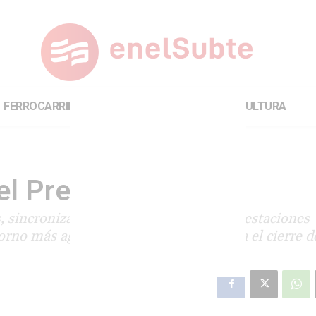
FERROCARRILES
INTERNACIONAL
CULTURA
el Premetro
, sincronizará semáforos y remodelará estaciones
orno más agradable. No hay planes para el cierre de