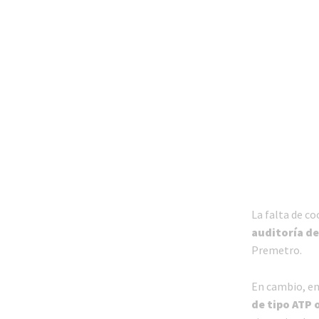
La falta de c
auditoría d
Premetro.
En cambio, e
de tipo ATP 