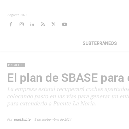
7 agosto 2026
SUBTERRÁNEOS
PREMETRO
El plan de SBASE para 
La empresa estatal recuperará coches apartados
colocando pasto en las vías para generar un ent
para extenderlo a Puente La Noria.
Por
enelSubte
8 de septiembre de 2014