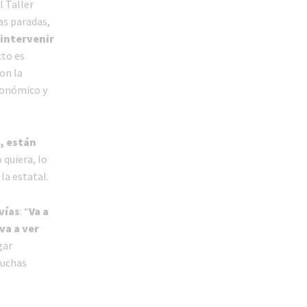
l Taller
as paradas,
intervenir
cto es
on la
conómico y
, están
 quiera, lo
la estatal.
vías
: “
Va a
va a ver
gar
muchas