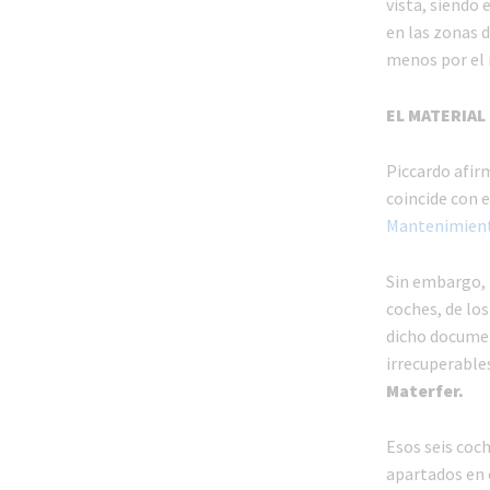
vista, siendo 
en las zonas d
menos por el 
EL MATERIA
Piccardo afirm
coincide con 
Mantenimien
Sin embargo, p
coches, de los
dicho documen
irrecuperable
Materfer.
Esos seis coc
apartados en 