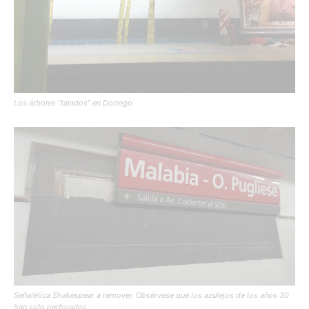
Los árboles “talados” en Dorrego
Señalética Shakespear a remover. Obsérvese que los azulejos de los años 30
han sido perforados.