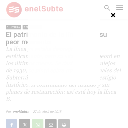
CULTURA
SEÑALÉTICA
El patrimonio de la línea B, en su
peor momento
La línea ya estaba desmejorada
estéticamente, pero su situación empeoró en
los últimos meses. Se destruyeron azulejos
de 1930, se pintó sobre carteles originales del
Subterráneo Lacroze y se tapó todo vestigio
histórico. A contramano del mundo y sin
planes de restauración: así está hoy la línea
B.
27 de abril de 2015
Por
enelSubte