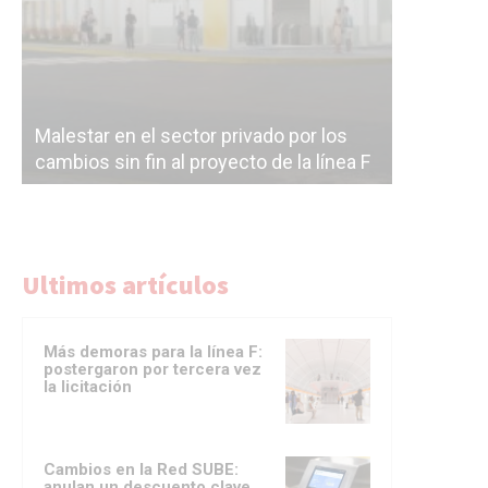
Malestar en el sector privado por los
Línea Mit
cambios sin fin al proyecto de la línea F
la constr
Ultimos artículos
Más demoras para la línea F:
postergaron por tercera vez
la licitación
Cambios en la Red SUBE:
anulan un descuento clave