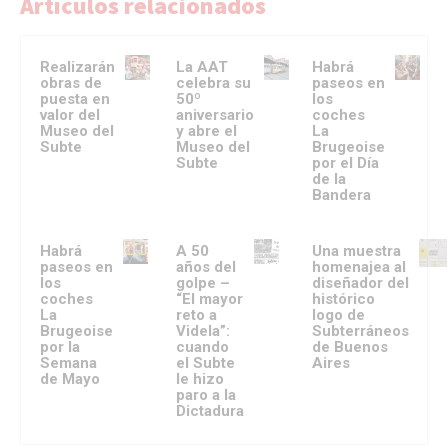
Artículos relacionados
Realizarán
La AAT
Habrá
obras de
celebra su
paseos en
puesta en
50º
los
valor del
aniversario
coches
Museo del
y abre el
La
Subte
Museo del
Brugeoise
Subte
por el Día
de la
Bandera
Habrá
A 50
Una muestra
paseos en
años del
homenajea al
los
golpe –
diseñador del
coches
“El mayor
histórico
La
reto a
logo de
Brugeoise
Videla”:
Subterráneos
por la
cuando
de Buenos
Semana
el Subte
Aires
de Mayo
le hizo
paro a la
Dictadura