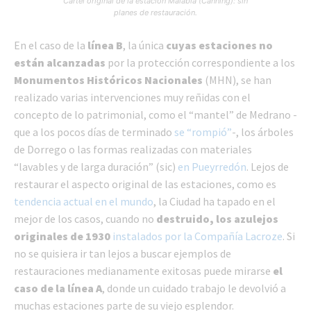
Cartel original de la estación Malabia (Canning): sin
planes de restauración.
En el caso de la
línea B
, la única
cuyas estaciones no
están alcanzadas
por la protección correspondiente a los
Monumentos Históricos Nacionales
(MHN), se han
realizado varias intervenciones muy reñidas con el
concepto de lo patrimonial, como el “mantel” de Medrano -
que a los pocos días de terminado
se “rompió”
-, los árboles
de Dorrego o las formas realizadas con materiales
“lavables y de larga duración” (sic)
en Pueyrredón
. Lejos de
restaurar el aspecto original de las estaciones, como es
tendencia actual en el mundo
, la Ciudad ha tapado en el
mejor de los casos, cuando no
destruido, los azulejos
originales de 1930
instalados por la Compañía Lacroze
. Si
no se quisiera ir tan lejos a buscar ejemplos de
restauraciones medianamente exitosas puede mirarse
el
caso de la línea A
, donde un cuidado trabajo le devolvió a
muchas estaciones parte de su viejo esplendor.