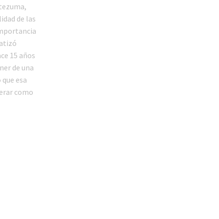
ntezuma,
idad de las
importancia
atizó
ace 15 años
ner de una
 que esa
operar como