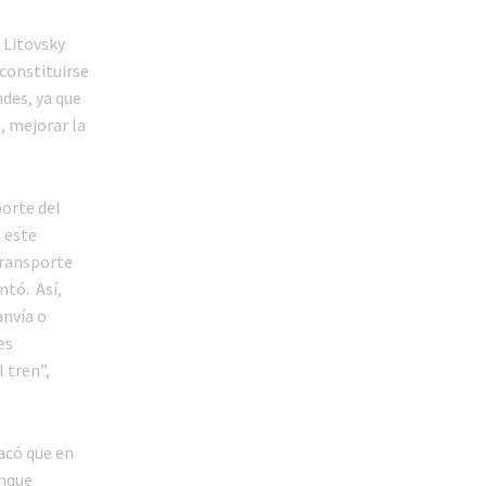
 Litovsky
 constituirse
des, ya que
, mejorar la
porte del
 este
transporte
tó. Así,
anvía o
es
 tren”,
acó que en
unque