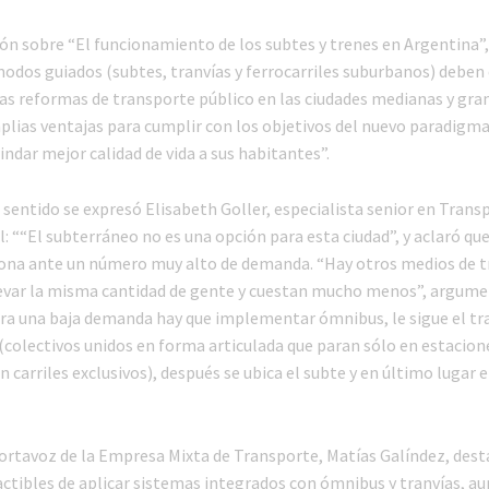
ión sobre “El funcionamiento de los subtes y trenes en Argentina”,
modos guiados (subtes, tranvías y ferrocarriles suburbanos) deben
las reformas de transporte público en las ciudades medianas y gran
lias ventajas para cumplir con los objetivos del nuevo paradigma
indar mejor calidad de vida a sus habitantes”.
sentido se expresó Elisabeth Goller, especialista senior en Trans
 ““El subterráneo no es una opción para esta ciudad”, y aclaró que
ona ante un número muy alto de demanda. “Hay otros medios de 
evar la misma cantidad de gente y cuestan mucho menos”, argumen
ara una baja demanda hay que implementar ómnibus, le sigue el tr
(colectivos unidos en forma articulada que paran sólo en estacion
 carriles exclusivos), después se ubica el subte y en último lugar el
portavoz de la Empresa Mixta de Transporte, Matías Galíndez, dest
actibles de aplicar sistemas integrados con ómnibus y tranvías, a