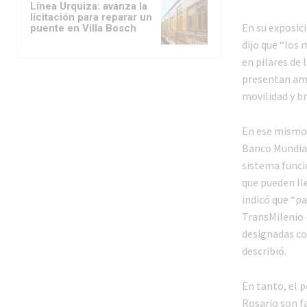
Línea Urquiza: avanza la
licitación para reparar un
En su exposic
puente en Villa Bosch
dijo que “los 
en pilares de 
presentan amp
movilidad y br
En ese mismo 
Banco Mundial:
sistema funci
que pueden ll
indicó que “p
TransMilenio 
designadas con
describió.
En tanto, el 
Rosario son f