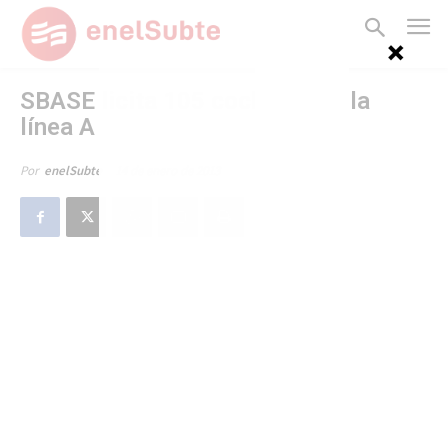
SBASE licita 105 coches para la
línea A
14 de enero de 2013
Por
enelSubte