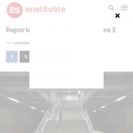
Reporte de obra: extensión línea E
17 de mayo de 2014
Por
enelSubte