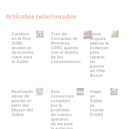
Artículos relacionados
Cambios
Tren de
Línea
en la Red
Cercanías de
Urquiza:
SUBE:
Mendoza:
avanza la
anulan un
CRRC avanza
licitación
descuento
con el diseño
para
clave para
de los
reparar
el Subte
cochemotores
un
puente
en Villa
Bosch
Realizarán
Seis
Viajar
obras de
consorcios
en
puesta en
compiten
Subte
valor del
por la
ya
Museo del
provisión
cuesta
Subte
de nuevos
$1684
aparatos
de vía para
la estación