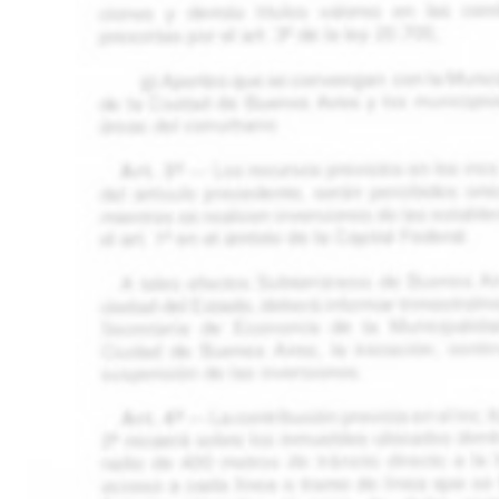
Male
los 
la lí