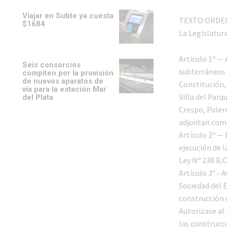
Viajar en Subte ya cuesta
TEXTO ORDENA
$1684
La Legislatur
Artículo 1º — 
Seis consorcios
subterráneos q
compiten por la provisión
de nuevos aparatos de
Constitución,
vía para la estación Mar
Villa del Parq
del Plata
Crespo, Palerm
adjuntan como
Artículo 2º — 
ejecución de l
Ley Nº 238 B.O
Artículo 3°.-
Sociedad del E
construcción d
Autorizase al 
las construcci