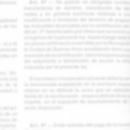
star en el sector privado por
Línea Mitre: dieron of
cambios sin fin al proyecto de
de baja la construcció
nea F
estación Nordelta