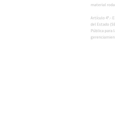
material rodan
Artículo 4°.-
del Estado (SB
Pública para l
gerenciamien