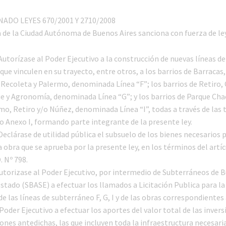
DO LEYES 670/2001 Y 2710/2008
a de la Ciudad Autónoma de Buenos Aires sanciona con fuerza de ley
Autorízase al Poder Ejecutivo a la construcción de nuevas líneas de
ue vinculen en su trayecto, entre otros, a los barrios de Barracas,
 Recoleta y Palermo, denominada Línea “F”; los barrios de Retiro, 
ue y Agronomía, denominada Línea “G”; y los barrios de Parque Cha
o, Retiro y/o Núñez, denominada Línea “I”, todas a través de las 
 Anexo I, formando parte integrante de la presente ley.
Declárase de utilidad pública el subsuelo de los bienes necesarios p
a obra que se aprueba por la presente ley, en los términos del artíc
. Nº 798.
 Autorizase al Poder Ejecutivo, por intermedio de Subterráneos de 
stado (SBASE) a efectuar los llamados a Licitación Publica para la
e las líneas de subterráneo F, G, I y de las obras correspondientes a
Poder Ejecutivo a efectuar los aportes del valor total de las inver
ones antedichas, las que incluyen toda la infraestructura necesari