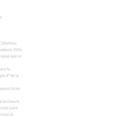
:
Caballito,
cabuco, Villa
trazas que se
ara la
ulo 4º de la
Buenos Aires
 la línea H.
siones para
a mas el