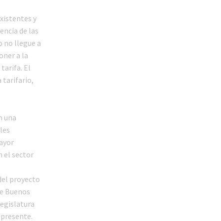
existentes y
encia de las
o no llegue a
oner a la
tarifa. El
 tarifario,
n una
les
ayor
n el sector
 del proyecto
de Buenos
egislatura
 presente.