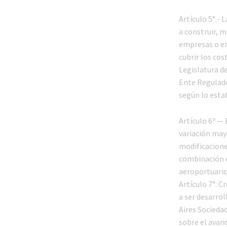
Artículo 5°.- 
a construir, m
empresas o ent
cubrir los co
Legislatura de
Ente Regulador
según lo estab
Artículo 6º —
variación mayo
modificacione
combinación e 
aeroportuario,
Artículo 7°: C
a ser desarrol
Aires Socieda
sobre el avanc