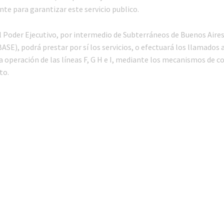
te para garantizar este servicio publico.
 El Poder Ejecutivo, por intermedio de Subterráneos de Buenos Aire
ASE), podrá prestar por sí los servicios, o efectuará los llamados a
a operación de las líneas F, G H e I, mediante los mecanismos de c
to.