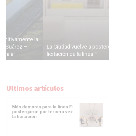
Subterrán
a
cáscara v
La Ciudad vuelve a postergar la
correr a 
licitación de la línea F
del Subte
Ultimos artículos
Más demoras para la línea F:
postergaron por tercera vez
la licitación