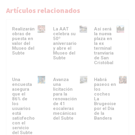
Artículos relacionados
Realizarán
La AAT
Así será
obras de
celebra su
la nueva
puesta en
50º
plaza en
valor del
aniversario
la ex
Museo del
y abre el
terminal
Subte
Museo del
tranviaria
Subte
de San
Cristóbal
Una
Avanza
Habrá
encuesta
una
paseos en
asegura
licitación
los
que el
para la
coches
86% de
renovación
La
los
de 41
Brugeoise
usuarios
escaleras
por el Día
está
mecánicas
de la
satisfecho
del Subte
Bandera
con el
servicio
del Subte