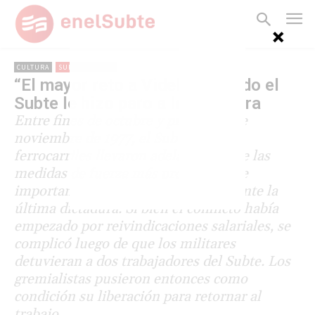
CULTURA
SUBTERRÁNEOS
“El mayor reto a Videla”: cuando el
Subte le hizo paro a la dictadura
Entre fines de octubre y principios de
noviembre de 1977, el Subte y los
ferrocarriles llevaron adelante una de las
medidas de fuerza más prolongadas e
importantes que tuvieron lugar durante la
última dictadura. Si bien el conflicto había
empezado por reivindicaciones salariales, se
complicó luego de que los militares
detuvieran a dos trabajadores del Subte. Los
gremialistas pusieron entonces como
condición su liberación para retornar al
trabajo.