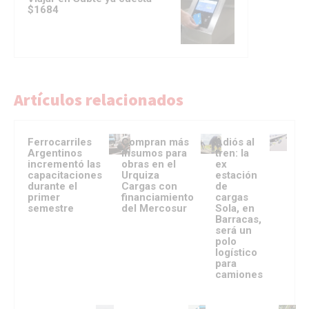
$1684
Artículos relacionados
Ferrocarriles
Compran más
Adiós al
Argentinos
insumos para
tren: la
incrementó las
obras en el
ex
capacitaciones
Urquiza
estación
durante el
Cargas con
de
primer
financiamiento
cargas
semestre
del Mercosur
Sola, en
Barracas,
será un
polo
logístico
para
camiones