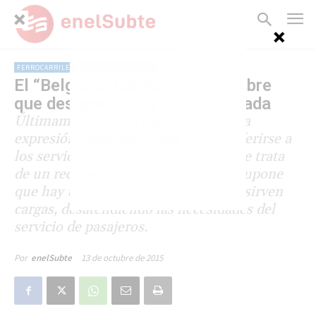
FERROCARRILES
CARGAS Y LOGÍSTICA
El “Belgrano Cargas”, ese nombre
que designa todo y significa nada
Últimamente cobró fuerza la inexacta
expresión "Belgrano Cargas" para referirse a
los servicios ferroviarios de cargas. Se trata
de un recurso discursivo peligroso: supone
que hay un ferrocarril donde sólo se sirven
cargas, desatendiendo las necesidades del
servicio de pasajeros.
13 de octubre de 2015
Por
enelSubte