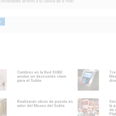
 novedades directo a tu casilla de e-mail
Cambios en la Red SUBE:
Tre
anulan un descuento clave
Men
para el Subte
dis
Realizarán obras de puesta en
Sei
valor del Museo del Subte
la 
de 
Pla