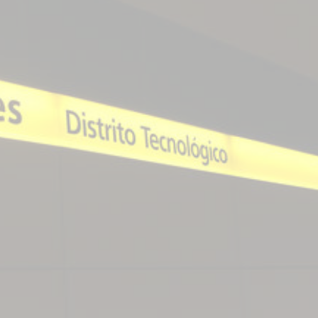
star en el sector privado por
Línea Mitre: dieron of
cambios sin fin al proyecto de
de baja la construcció
nea F
estación Nordelta