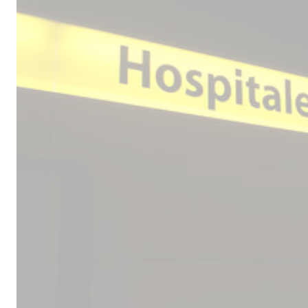
Male
los 
la lí