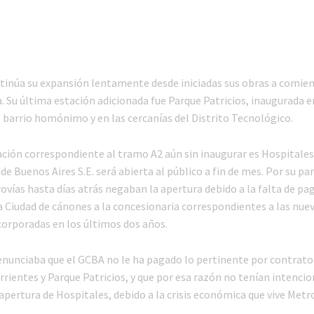
ntinúa su expansión lentamente desde iniciadas sus obras a comien
. Su última estación adicionada fue Parque Patricios, inaugurada 
l barrio homónimo y en las cercanías del Distrito Tecnológico.
ación correspondiente al tramo A2 aún sin inaugurar es Hospitales
e Buenos Aires S.E. será abierta al público a fin de mes. Por su par
vías hasta días atrás negaban la apertura debido a la falta de pa
a Ciudad de cánones a la concesionaria correspondientes a las nue
corporadas en los últimos dos años.
nunciaba que el GCBA no le ha pagado lo pertinente por contrato 
rientes y Parque Patricios, y que por esa razón no tenían intencio
apertura de Hospitales, debido a la crisis económica que vive Metro