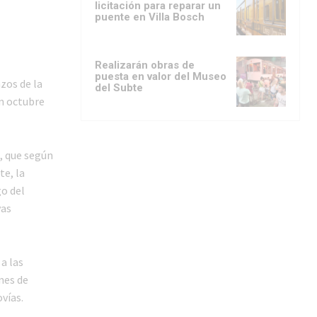
licitación para reparar un
puente en Villa Bosch
Realizarán obras de
puesta en valor del Museo
zos de la
del Subte
en octubre
, que según
te, la
go del
vas
a las
nes de
vías.