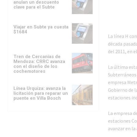
anulan un descuento
clave para el Subte
Viajar en Subte ya cuesta
$1684
La línea H co
década pasada
del 2011, en e
Tren de Cercanías de
Mendoza: CRRC avanza
con el diseño de los
La última est
cochemotores
Subterráneos d
empresa Metro
Línea Urquiza: avanza la
Gobierno de l
licitación para reparar un
estaciones in
puente en Villa Bosch
La empresa de
estaciones Cor
avanzar en la 