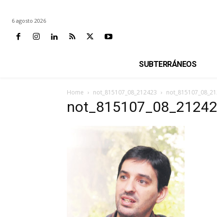
6 agosto 2026
SUBTERRÁNEOS
Home
not_815107_08_212423
not_815107_08_2
not_815107_08_2124