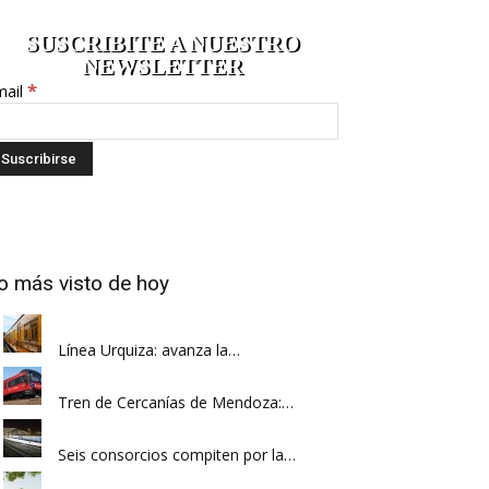
SUSCRIBITE A NUESTRO
NEWSLETTER
*
mail
o más visto de hoy
Línea Urquiza: avanza la…
Tren de Cercanías de Mendoza:…
Seis consorcios compiten por la…