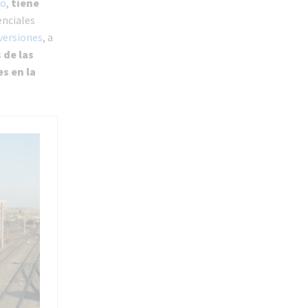
so
,
tiene
enciales
nversiones
, a
 de las
s en la