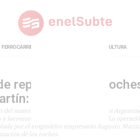
FERROCARRILES
INTERNACIONAL
CULTURA
de repuestos para coche
artín: ganó Motora
n del material rodante de la línea, Trenes Argentin
s y locomotoras de la línea San Martín. La operaci
lada por el enigmático empresario Augusto Marini
ización de los coches.