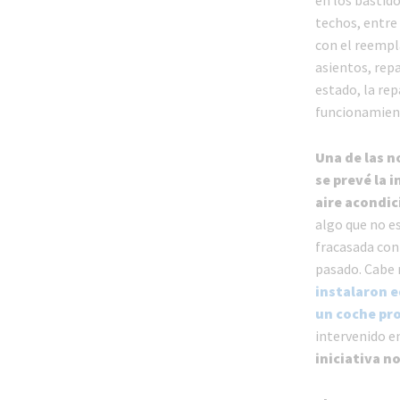
en los bastido
techos, entre 
con el reempla
asientos, rep
estado, la rep
funcionamient
Una de las n
se prevé la 
aire acondic
algo que no e
fracasada con
pasado. Cabe 
instalaron e
un coche pr
intervenido e
iniciativa n