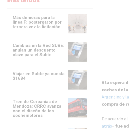
Más demoras para la
línea F: postergaron por
tercera vez la licitación
Cambios en la Red SUBE:
anulan un descuento
clave para el Subte
Viajar en Subte ya cuesta
$1684
A la espera 
coches de la
Argentina y l
Tren de Cercanías de
compra de r
Mendoza: CRRC avanza
con el diseño de los
cochemotores
De acuerdo al 
atrás
–
fue ad