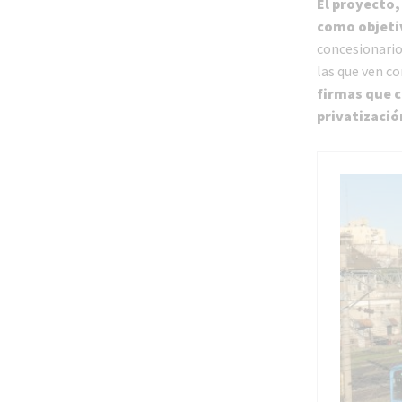
El proyecto,
como objetiv
concesionari
las que ven co
firmas que c
privatizació