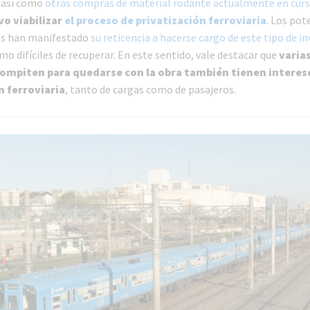
así como
otras compras de material rodante actualmente en cur
o viabilizar
el proceso de privatización ferroviaria
. Los pot
os han manifestado
su reticencia a hacerse cargo de este tipo de i
mo difíciles de recuperar. En este sentido, vale destacar que
varias
ompiten para quedarse con la obra también tienen interese
n ferroviaria
, tanto de cargas como de pasajeros.