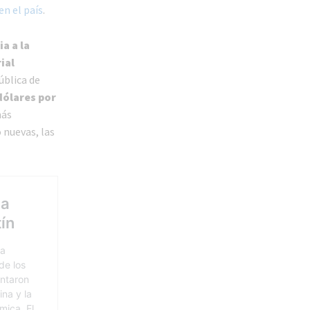
en el país
.
a a la
ial
ública de
dólares por
más
 nuevas, las