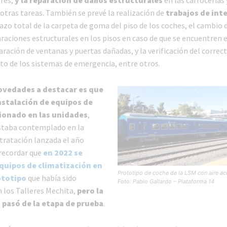
res,
y la reparación de daños estructurales
en las carrocerías 
otras tareas. También se prevé la realización de
trabajos de int
zo total de la carpeta de goma del piso de los coches, el cambio d
araciones estructurales en los pisos en caso de que se encuentren 
aración de ventanas y puertas dañadas, y la verificación del correc
o de los sistemas de emergencia, entre otros.
ovedades a destacar es que
instalación de equipos de
ionado en las unidades
,
staba contemplado en la
tratación lanzada el año
recordar que
en 2022 se
quipos de climatización en
Prototipo de coche de la LSM con aire a
ototipo
que había sido
Foto: Pablo Gallardo – Plataforma 14
n los Talleres Mechita,
pero la
o pasó de la etapa de prueba
.