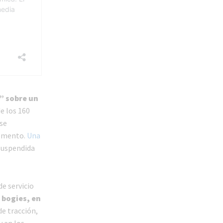
” sobre un
e los 160
 se
momento.
Una
 suspendida
de servicio
 bogies, en
de tracción,