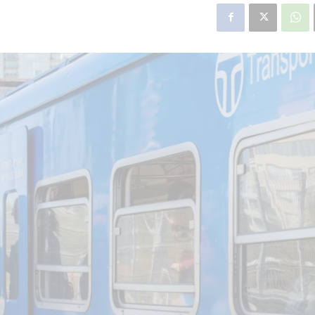
star en el sector privado por
Línea Mitre: dieron of
cambios sin fin al proyecto de
de baja la construcció
nea F
estación Nordelta