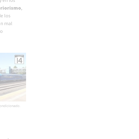
y en los
eriorismo
,
e los
en mal
to
condicionado.