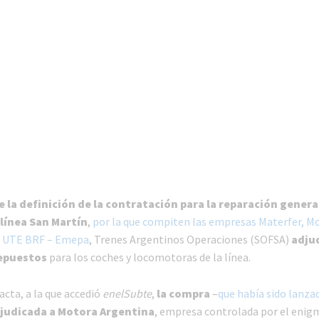
de la definición de la contratación para la reparación genera
 línea San Martín
,
por la que compiten las empresas Materfer, M
a UTE BRF – Emepa
, Trenes Argentinos Operaciones (SOFSA)
adjud
epuestos
para los coches y locomotoras de la línea.
acta, a la que accedió
enelSubte
,
la compra
–
que había sido lanz
judicada a Motora Argentina
, empresa controlada por el enig