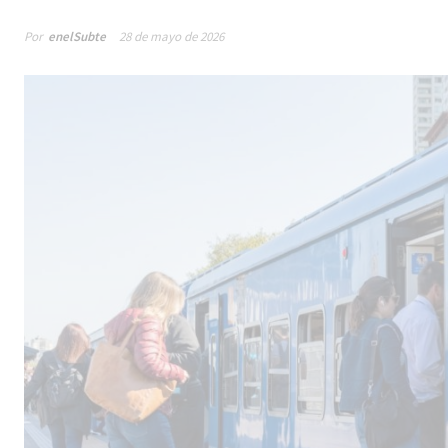
Por
enelSubte
28 de mayo de 2026
Male
los 
la lí