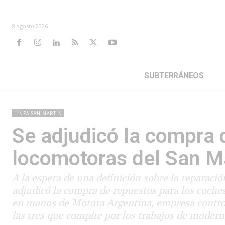
8 agosto 2026
SUBTERRÁNEOS
LÍNEA SAN MARTÍN
Se adjudicó la compra 
locomotoras del San M
A la espera de una definición sobre la reparació
adjudicó la compra de repuestos para los coche
en manos de Motora Argentina, empresa contro
las tres que compite por los trabajos de modern