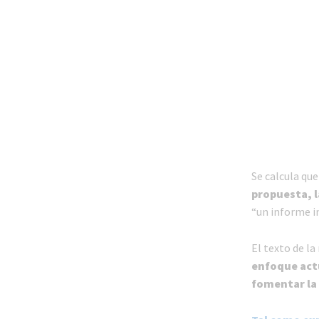
Se calcula qu
propuesta, l
“un informe i
El texto de l
enfoque ac
fomentar la 