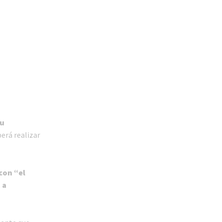
su
berá realizar
con “el
 a