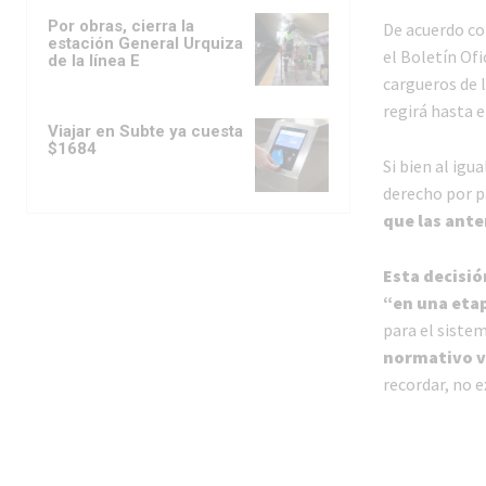
Por obras, cierra la
De acuerdo co
estación General Urquiza
el Boletín Ofi
de la línea E
cargueros de l
regirá hasta e
Viajar en Subte ya cuesta
$1684
Si bien al igu
derecho por p
que las ante
Esta decisió
“en una etap
para el siste
normativo v
recordar, no e