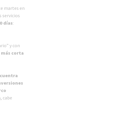
te martes en
 servicios
0 días
:
ario” y con
 más corta
ncuentra
nversiones
rco
a, cabe