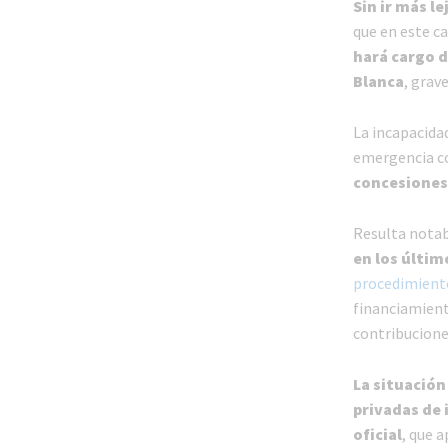
Sin ir más le
que en este c
hará cargo d
Blanca
, grav
La incapacidad
emergencia c
concesiones
Resulta notab
en los últim
procedimiento
financiamient
contribucion
La situación
privadas de 
oficial
, que 