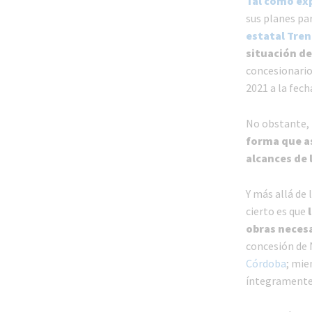
Tal como ex
sus planes par
estatal Tre
situación de
concesionario
2021 a la fech
No obstante,
forma que a
alcances de 
Y más allá de 
cierto es que
obras necesa
concesión de 
Córdoba
; mie
íntegramente