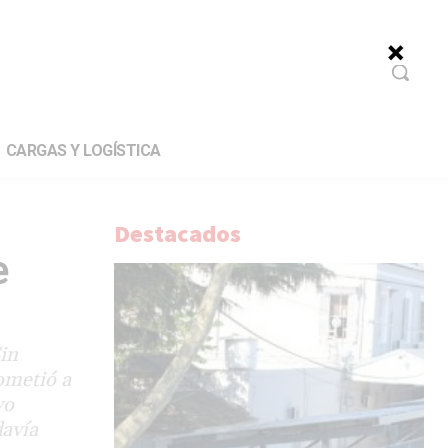
CARGAS Y LOGÍSTICA
Destacados
e
Sin
ometió a
vo
davía