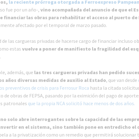
jos,
la reciente prórroga otorgada a Ferroexpreso Pampean
aso fue por un año-,
vino acompañada del anuncio de que el Es
e financiar las obras para rehabilitar el acceso al puerto de
emente afectado por el temporal de marzo pasado.
 de las cargueras privadas de hacerse cargo de financiar incluso o
omo estas
vuelve a poner de manifiesto la fragilidad del e
.
le, además, que
las tres cargueras privadas han pedido suc
os años diversas medidas de auxilio al Estado
, que van desde
s preventivos de crisis para Ferrosur Roca
hasta la citada solicitu
o de obras de FEPSA, pasando por la eximición del pago de aporte
es patronales
que la propia NCA solicitó hace menos de dos años.
 no solo abre interrogantes sobre la capacidad de las empr
invertir en el sistema, sino también pone en entredicho el 
apela a la privatización como un remedio que permitirá solucionar 