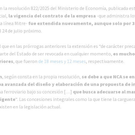
n la resolución 822/2025 del Ministerio de Economía, publicada es
cial,
la vigencia del contrato de la empresa
-que administra los
a línea Mitre-
fue extendida nuevamente, aunque solo por 3
l 24 de julio próximo.
al que en las prórrogas anteriores la extensión es “de carácter prec
arte del Estado de ser revocada en cualquier momento,
es mucho
riores
, que fueron
de 18 meses y 12 meses
, respectivamente.
n
, según consta en la propia resolución,
se debe a que NCA se e
a avanzada del diseño y elaboración de una propuesta de i
ma ferroviario bajo su concesión […]
que busca adecuarse al ma
igente
“. Las concesiones integrales como la que tiene la carguer
xisten en la legislación actual.