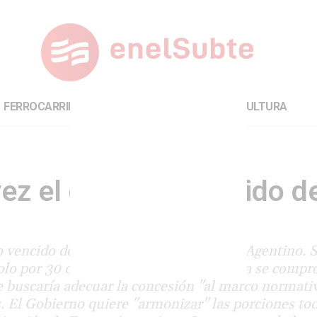
FERROCARRILES
INTERNACIONAL
CULTURA
ez el contrato vencido d
o vencido de la carguera Nuevo Central Agentino. 
olo por 30 días. En ese plazo, la empresa se compr
se buscaría adecuar la concesión "al marco normati
. El Gobierno quiere "armonizar" las porciones to