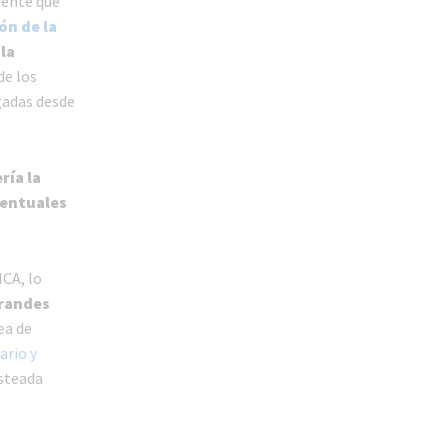
mente que
ón de la
la
de los
gadas desde
ría la
ventuales
NCA, lo
grandes
ea de
ario y
steada