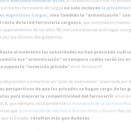
plicó
enelSubte
semanas atrás
, el Gobierno confirmó reciente
a el sector ferroviario de cargas
no solo incluyen
la privatizaci
nes Argentinos Cargas
, sino también la “armonización” con 
l resto de la red ferroviaria carguera
, que continúa en manos 
s supervivientes de los años 90, merced a diversas prórrogas otor
a por los últimos dos gobiernos.
hasta el momento las autoridades no han precisado cuál se
sumiría esa “armonización” ni tampoco cuáles serán los e
la supuesta “inversión privada”
en el ferrocarril.
la disposición a presentar un “plan de inversiones” anunciada por 
las perspectivas de que los privados se hagan cargo de las 
rias para mejorar la competitividad del ferrocarril
-en el ár
NCA, por ejemplo, está pendiente
la renovación de la vía entre Ros
ntras que
la renovación de vías entre Buenos Aires y Rosario
fue co
 por el Estado-
resultan más que dudosas
.