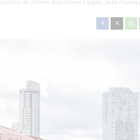
tización de Trenes Argentinos Cargas, pero el plan
star en el sector privado por
Línea Mitre: dieron of
cambios sin fin al proyecto de
de baja la construcció
nea F
estación Nordelta