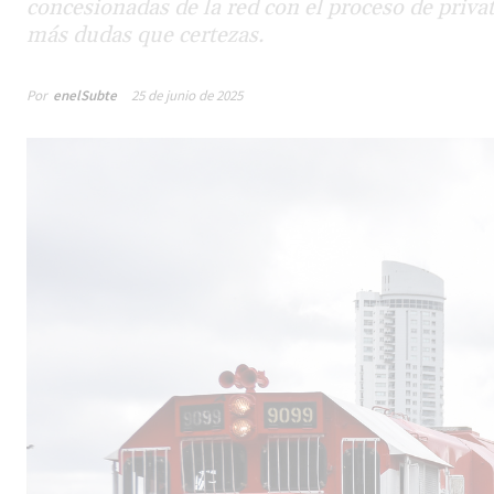
concesionadas de la red con el proceso de priva
más dudas que certezas.
Por
enelSubte
25 de junio de 2025
Male
los 
la lí