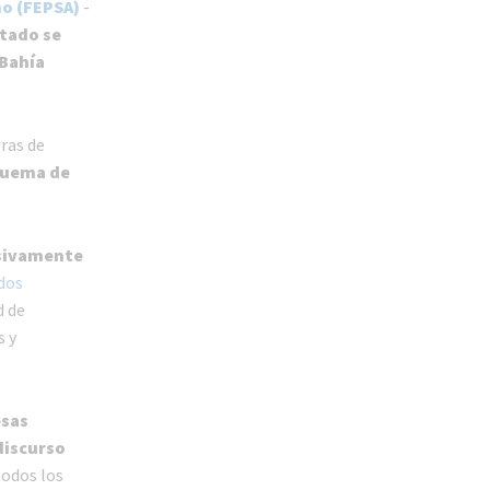
o (FEPSA)
-
tado se
 Bahía
bras de
squema de
esivamente
dos
d de
s y
esas
discurso
todos los